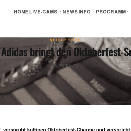
HOME
LIVE-CAMS
NEWS
INFO
PROGRAMM
NEUIGKEITEN
 Adidas bringt den Oktoberfest-
16. April 2019
 versprüht kultigen Oktoberfest-Charme und verspricht