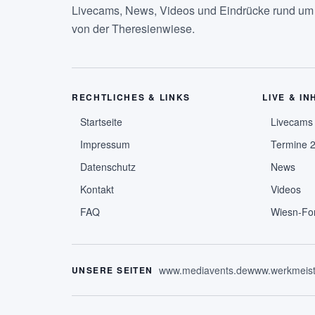
Livecams, News, Videos und Eindrücke rund um d
von der Theresienwiese.
RECHTLICHES & LINKS
LIVE & IN
Startseite
Livecams
Impressum
Termine 
Datenschutz
News
Kontakt
Videos
FAQ
Wiesn-Fo
www.mediavents.de
www.werkmeist
UNSERE SEITEN