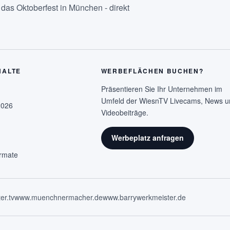
as Oktoberfest in München - direkt
HALTE
WERBEFLÄCHEN BUCHEN?
Präsentieren Sie Ihr Unternehmen im
Umfeld der WiesnTV Livecams, News u
2026
Videobeiträge.
Werbeplatz anfragen
rmate
er.tv
www.muenchnermacher.de
www.barrywerkmeister.de