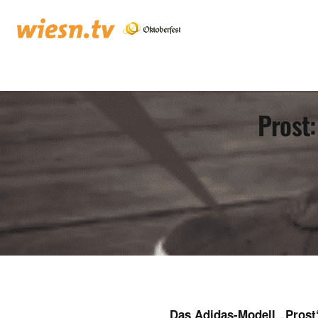
Prost:
Das Adidas-Modell „Prost“