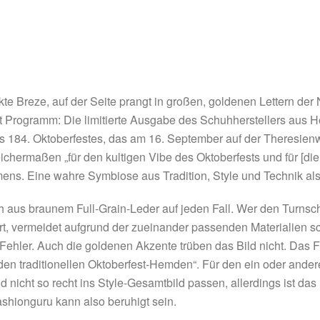
ckte Breze, auf der Seite prangt in großen, goldenen Lettern d
st Programm: Die limitierte Ausgabe des Schuhherstellers aus 
184. Oktoberfestes, das am 16. September auf der Theresienwi
eichermaßen „für den kultigen Vibe des Oktoberfests und für [die
mens. Eine wahre Symbiose aus Tradition, Style und Technik als
uh aus braunem Full-Grain-Leder auf jeden Fall. Wer den Turnsc
t, vermeidet aufgrund der zueinander passenden Materialien s
hler. Auch die goldenen Akzente trüben das Bild nicht. Das Fut
on den traditionellen Oktoberfest-Hemden“. Für den ein oder ande
 nicht so recht ins Style-Gesamtbild passen, allerdings ist da
ashionguru kann also beruhigt sein.