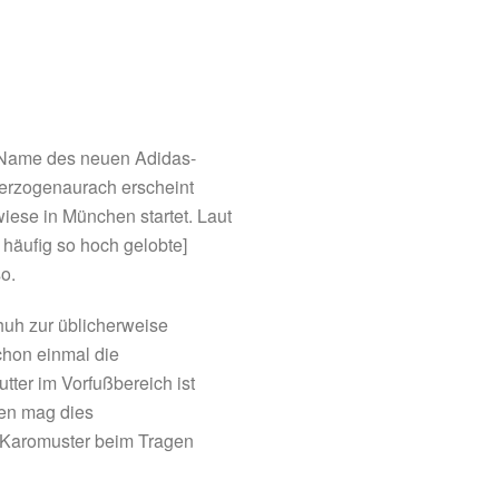
er Name des neuen Adidas-
Herzogenaurach erscheint
ese in München startet. Laut
 häufig so hoch gelobte]
o.
huh zur üblicherweise
chon einmal die
ter im Vorfußbereich ist
ren mag dies
s Karomuster beim Tragen