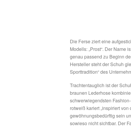
Die Ferse ziert eine aufgesti
Modells: „Prost“. Der Name i
genau passend zu Beginn des 
Hersteller steht der Schuh gl
Sporttradition“ des Unterneh
Trachtentauglich ist der Sch
braunen Lederhose kombinier
schwerwiegendsten Fashion-Fe
rotweiß kariert „inspiriert v
gewöhnungsbedürftig sein und
sowieso nicht sichtbar. Der F