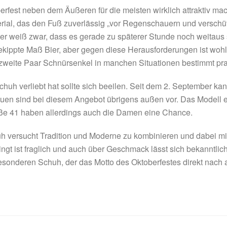
rfest neben dem Äußeren für die meisten wirklich attraktiv mach
al, das den Fuß zuverlässig „vor Regenschauern und verschütt
er weiß zwar, dass es gerade zu späterer Stunde noch weitaus
kippte Maß Bier, aber gegen diese Herausforderungen ist wohl
zweite Paar Schnürsenkel in manchen Situationen bestimmt pra
chuh verliebt hat sollte sich beeilen. Seit dem 2. September ka
uen sind bei diesem Angebot übrigens außen vor. Das Modell er
ße 41 haben allerdings auch die Damen eine Chance.
huh versucht Tradition und Moderne zu kombinieren und dabei m
ngt ist fraglich und auch über Geschmack lässt sich bekanntlich 
sonderen Schuh, der das Motto des Oktoberfestes direkt nach au