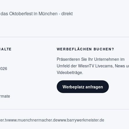
as Oktoberfest in München - direkt
HALTE
WERBEFLÄCHEN BUCHEN?
Präsentieren Sie Ihr Unternehmen im
Umfeld der WiesnTV Livecams, News u
2026
Videobeiträge.
Werbeplatz anfragen
rmate
er.tv
www.muenchnermacher.de
www.barrywerkmeister.de