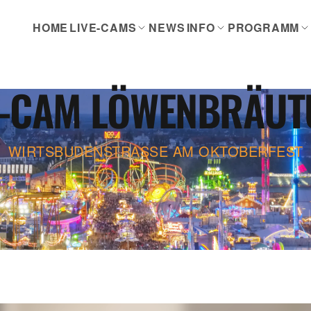
HOME
LIVE-CAMS
NEWS
INFO
PROGRAMM
E-CAM LÖWENBRÄU
WIRTSBUDENSTRASSE AM OKTOBERFEST