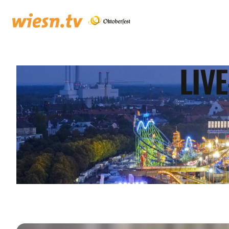
LIV
wiesn.tv