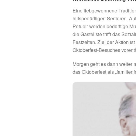
Eine liebgewonnene Tradition
hilfsbedürftigen Senioren. Au
Petuel“ werden bedürftige M
die Gästeliste trifft das Soz
Festzelten. Ziel der Aktion is
Oktoberfest-Besuches vorenth
Morgen geht es dann weiter m
das Oktoberfest als „familienf