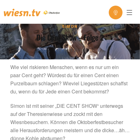
SIMON
Die Cent Show – Folge 2
10. April 2019
Wie viel riskieren Menschen, wenn es nur um ein
paar Cent geht? Würdest du für einen Cent einen
Purzelbaum schlagen? Wieviel Liegestützen schaffst
du, wenn du für Jede einen Cent bekommst?
Simon ist mit seiner „DIE CENT SHOW“ unterwegs
auf der Theresienwiese und zockt mit den
Wiesnbesuchern. Können die Oktoberfestbesucher
alle Herausforderungen meistern und die dicke…äh…
dünne Kohle abräumen?