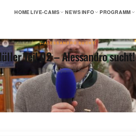
HOME
LIVE-CAMS
NEWS
INFO
PROGRAMM
←
ALESSANDRO SUCHT!
üller Teil 02 – Alessandro sucht
24. September 2025